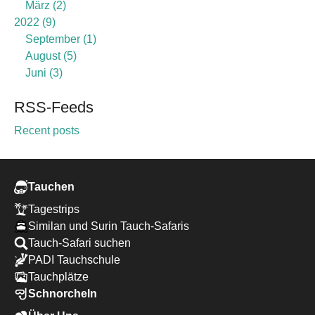
März
2
2022
9
September
1
August
5
Juni
3
RSS-Feeds
Recent posts
Tauchen
Tagestrips
Similan und Surin Tauch-Safaris
Tauch-Safari suchen
PADI Tauchschule
Tauchplätze
Schnorcheln