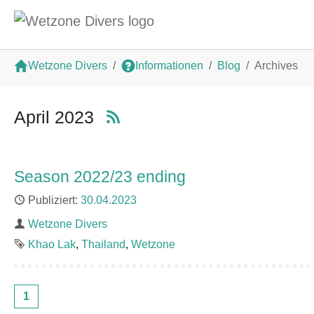
Zum Hauptinhalt springen
Sie sind hier:
Wetzone Divers
Informationen
Blog
Archives
April 2023
Season 2022/23 ending
Publiziert
30.04.2023
Autor
Wetzone Divers
Schlagworte
Khao Lak
Thailand
Wetzone
1