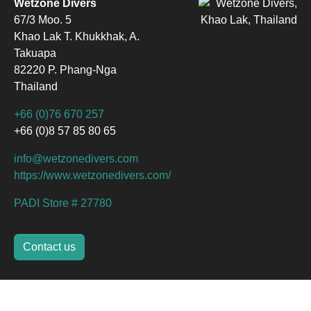
Wetzone Divers
67/3 Moo. 5
Khao Lak T. Khukkhak, A.
Takuapa
82220 P. Phang-Nga
Thailand
+66 (0)76 670 257
+66 (0)8 57 85 80 65
info@wetzonedivers.com
https://www.wetzonedivers.com/
PADI Store # 27780
Contact us