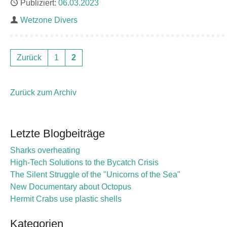
Publiziert
06.03.2023
Autor
Wetzone Divers
Zurück
1
2
Zurück zum Archiv
Letzte Blogbeiträge
Sharks overheating
High-Tech Solutions to the Bycatch Crisis
The Silent Struggle of the "Unicorns of the Sea"
New Documentary about Octopus
Hermit Crabs use plastic shells
Kategorien