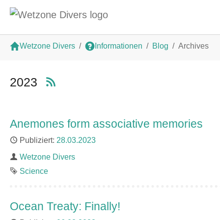
Zum Hauptinhalt springen
Sie sind hier:
Wetzone Divers
Informationen
Blog
Archives
2023
Anemones form associative memories
Publiziert
28.03.2023
Autor
Wetzone Divers
Schlagwort
Science
Ocean Treaty: Finally!