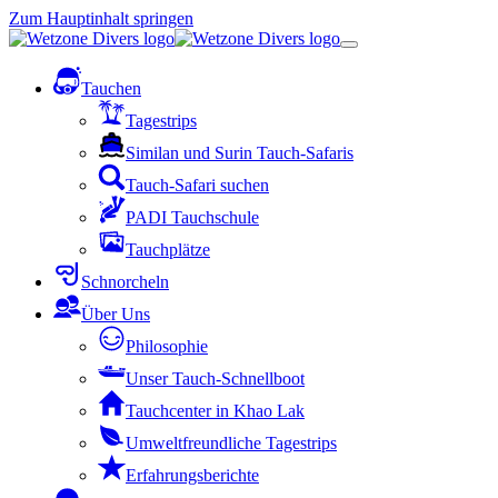
Zum Hauptinhalt springen
Tauchen
Tagestrips
Similan und Surin Tauch-Safaris
Tauch-Safari suchen
PADI Tauchschule
Tauchplätze
Schnorcheln
Über Uns
Philosophie
Unser Tauch-Schnellboot
Tauchcenter in Khao Lak
Umweltfreundliche Tagestrips
Erfahrungsberichte