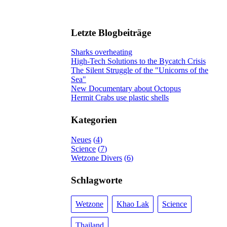
Letzte Blogbeiträge
Sharks overheating
High-Tech Solutions to the Bycatch Crisis
The Silent Struggle of the "Unicorns of the
Sea"
New Documentary about Octopus
Hermit Crabs use plastic shells
Kategorien
Neues
4
Science
7
Wetzone Divers
6
Schlagworte
Wetzone
Khao Lak
Science
Thailand