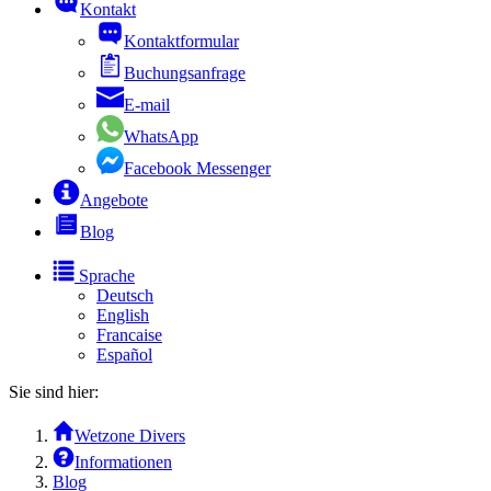
Kontakt
Kontaktformular
Buchungsanfrage
E-mail
WhatsApp
Facebook Messenger
Angebote
Blog
Sprache
Deutsch
English
Francaise
Español
Sie sind hier:
Wetzone Divers
Informationen
Blog