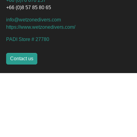
+66 (0)76 670 257
+66 (0)8 57 85 80 65
info@wetzonedivers.com
https://www.wetzonedivers.com/
PADI Store # 27780
Contact us