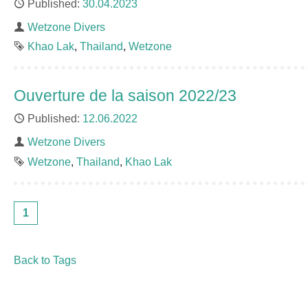
Published
30.04.2023
Author
Wetzone Divers
Étiquettes
Khao Lak
Thailand
Wetzone
Ouverture de la saison 2022/23
Published
12.06.2022
Author
Wetzone Divers
Étiquettes
Wetzone
Thailand
Khao Lak
1
Back to Tags