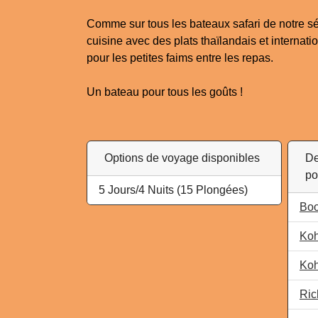
Comme sur tous les bateaux safari de notre sél
cuisine avec des plats thaïlandais et internati
pour les petites faims entre les repas.
Un bateau pour tous les goûts !
Options de voyage disponibles
De
po
5 Jours
/
4 Nuits
(15 Plongées)
Bo
Ko
Koh
Ric