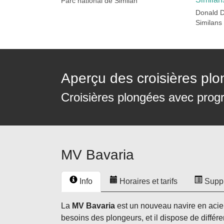
Parc national de Similan
Donald D
Similans
Aperçu des croisières pl
Croisières plongées avec progr
MV Bavaria
Info
Horaires et tarifs
Supp
La
MV Bavaria
est un nouveau navire en acie
besoins des plongeurs, et il dispose de différ