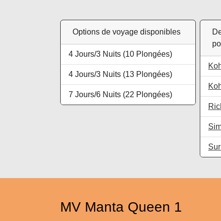
Options de voyage disponibles
De
po
4 Jours
/
3 Nuits
(10 Plongées)
Ko
4 Jours
/
3 Nuits
(13 Plongées)
Koh
7 Jours
/
6 Nuits
(22 Plongées)
Ric
Sim
Sur
MV Manta Queen 1