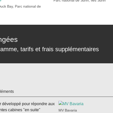
Parc national de Surin, Îles Surin
uck Bay, Parc national de
ongées
amme, tarifs et frais supplémentaires
léments
r développé pour répondre aux
entes cabines "en suite"
MV Bavaria