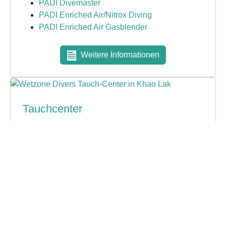
PADI Divemaster
PADI Enriched Air/Nitrox Diving
PADI Enriched Air Gasblender
Weitere Informationen
Tauchcenter
Wetzone Divers in Khao Lak
In unserem, von Oktober bis Mai täglich
geöffneten, Tauchcenter in Khao Lak seid Ihr
jederzeit herzlich willkommen.Wir helfen Euch
gerne beim:
Tagestrips buchen
Tauchsafaris buchen
Schnorcheltrips buchen