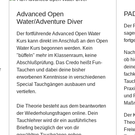
PAD
Advanced Open
Water/Adventure Diver
Der R
sagen
Der fortführende Advanced Open Water
fortg
Kurs kann direkt im Anschluß an den Open
Water Kurs begonnen werden. Kein
Nach 
"büffeln" mehr im Klassenraum, keine
ob hi
Abschlußprüfung. Das Credo heißt Fun-
dein
r
Tauchen und dabei deine bisher
fach
erworbenen Kenntnisse in verschiedenen
Tauch
Special Tauchgängen ausbauen und
Prax
vertiefen.
und 
Maßn
Die Theorie besteht aus dem beantworten
der Wiederholungsfragen online. Dein
Der K
Tauchlehrer wird dir ein ausführliches
Theo
Briefing bezüglich der von dir
Frei
gewählten Tauchgänge geben.