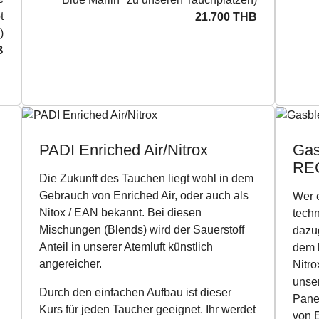
t
21.700 THB
)
B
PADI Enriched Air/Nitrox
Gas
REC
Die Zukunft des Tauchen liegt wohl in dem
Gebrauch von Enriched Air, oder auch als
Wer 
Nitox / EAN bekannt. Bei diesen
tech
Mischungen (Blends) wird der Sauerstoff
dazu
n
Anteil in unserer Atemluft künstlich
dem 
angereicher.
Nitro
unser
Durch den einfachen Aufbau ist dieser
Panel
Kurs für jeden Taucher geeignet. Ihr werdet
von E