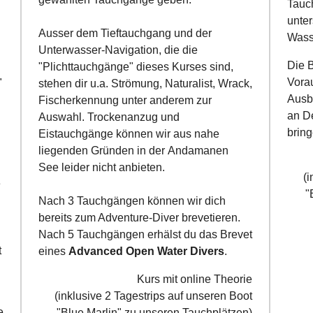
Tauc
unte
Ausser dem Tieftauchgang und der
Wass
Unterwasser-Navigation, die die
Die 
"Plichttauchgänge" dieses Kurses sind,
Vora
"
stehen dir u.a. Strömung, Naturalist, Wrack,
Ausbi
Fischerkennung unter anderem zur
an D
Auswahl. Trockenanzug und
bring
Eistauchgänge können wir aus nahe
liegenden Gründen in der Andamanen
See leider nicht anbieten.
(
e
"
Nach 3 Tauchgängen können wir dich
bereits zum Adventure-Diver brevetieren.
Nach 5 Tauchgängen erhälst du das Brevet
t
eines
Advanced Open Water Divers
.
Kurs mit online Theorie
(inklusive 2 Tagestrips auf unseren Boot
e
"Blue Marlin" zu unseren Tauchplätzen)