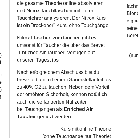
die gesamte Theorie online absolvieren
fach
und Nitrox Tauchflaschen mit Euren
Blend
Tauchlehrer analysieren. Der Nitrox Kurs
eign
ist ein "trockener" Kurs, ohne Tauchgänge!
rein
Bere
Nitrox Flaschen zum tauchen gibt es
umsonst für Taucher die über das Brevet
l
"Enriched Air Taucher" verfügen auf
)
(nu
unseren Tagestrips.
B
Nach erfolgreichem Abschluss bist du
p
brevetiert um mit einem Sauerstoffanteil bis
e
zu 40% O2 zu tauchen. Neben dem Vorteil
)
der erhöhten Sicherheit, können natürlich
B
auch die verlängerten Nullzeiten
bei Tauchgängen als
Enriched Air
Taucher
genutzt werden.
Kurs mit online Theorie
(ohne Tauchgänge nur Theorie)