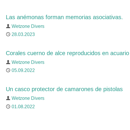
Las anémonas forman memorias asociativas.
Author
Wetzone Divers
Published
28.03.2023
Corales cuerno de alce reproducidos en acuario
Author
Wetzone Divers
Published
05.09.2022
Un casco protector de camarones de pistolas
Author
Wetzone Divers
Published
01.08.2022