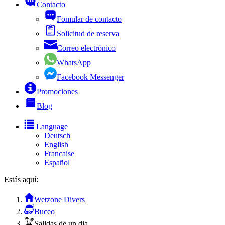
Contacto
Fomular de contacto
Solicitud de reserva
Correo electrónico
WhatsApp
Facebook Messenger
Promociones
Blog
Language
Deutsch
English
Francaise
Español
Estás aquí:
Wetzone Divers
Buceo
Salidas de un dia