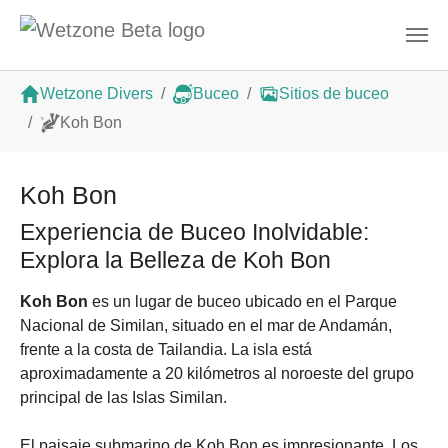
Saltar al contenido principal
Estás aquí:
Wetzone Divers
Buceo
Sitios de buceo
Koh Bon
Koh Bon
Experiencia de Buceo Inolvidable:
Explora la Belleza de Koh Bon
Koh Bon
es un lugar de buceo ubicado en el Parque
Nacional de Similan, situado en el mar de Andamán,
frente a la costa de Tailandia. La isla está
aproximadamente a 20 kilómetros al noroeste del grupo
principal de las Islas Similan.
El paisaje submarino de Koh Bon es impresionante. Los