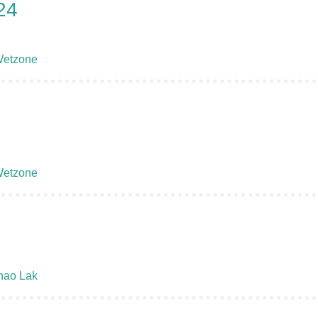
24
etzone
etzone
hao Lak