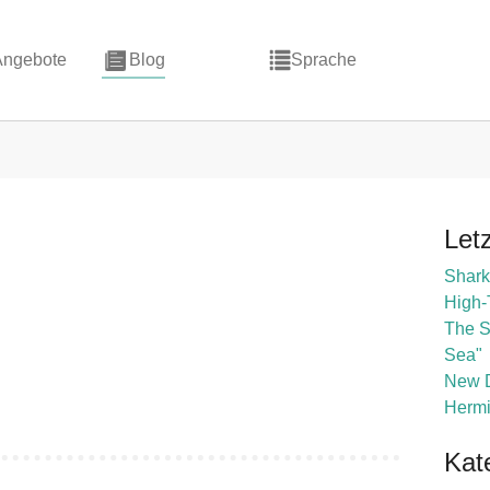
Angebote
Blog
Sprache
Let
Shark
High-
The Si
Sea"
New D
Hermi
Kat