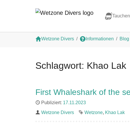
Tauchen
Zum Hauptinhalt springen
Sie sind hier:
Wetzone Divers
Informationen
Blog
Schlagwort: Khao Lak
First Whaleshark of the s
Publiziert
17.11.2023
Autor
Wetzone Divers
Schlagworte
Wetzone
Khao Lak