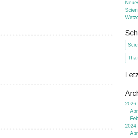
Neue
Scien
Wetzo
Sch
Sci
Thai
Let
Arc
2026
Apr
Feb
2024
Apr