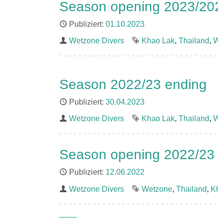
Season opening 2023/20
Publiziert
01.10.2023
Autor
Wetzone Divers
Schlagworte
Khao Lak
Thailand
W
Season 2022/23 ending
Publiziert
30.04.2023
Autor
Wetzone Divers
Schlagworte
Khao Lak
Thailand
W
Season opening 2022/23
Publiziert
12.06.2022
Autor
Wetzone Divers
Schlagworte
Wetzone
Thailand
K